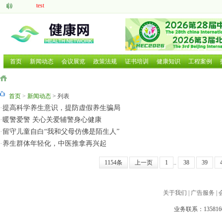
test
aaaaa
脑机接口的研究现状与发展前景
中医药现代化发展大有可为
呼吸道疾病如何防治国家卫健委等部门就近期流感问题回应
2025 HCE广州国际健康产业博览会
首页
新闻动态
会议展览
政策法规
证书培训
健康知识
工程案例
2025第二十六届中国国际营养健康产业博览会
2025北京国际养老养生及大健康展览会
2025北京国际养老养生及大健康展览会
首页
>
新闻动态
> 列表
2026年第三届广西国际大健康暨康养产业博览会
·
提高科学养生意识，提防虚假养生骗局
·
暖警爱警 关心关爱辅警身心健康
·
留守儿童自白“我和父母仿佛是陌生人”
·
养生群体年轻化，中医推拿再兴起
1154条
上一页
1
..
38
39
关于我们
|
广告服务
|
业务联系：1358160