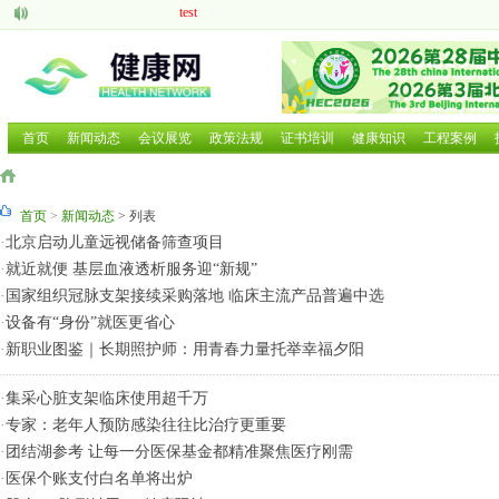
test
aaaaa
脑机接口的研究现状与发展前景
中医药现代化发展大有可为
呼吸道疾病如何防治国家卫健委等部门就近期流感问题
2025 HCE广州国际健康产业博览会
首页
新闻动态
会议展览
政策法规
证书培训
健康知识
工程案例
2025第二十六届中国国际营养健康产业博览会
2025北京国际养老养生及大健康展览会
2025北京国际养老养生及大健康展览会
首页
>
新闻动态
> 列表
2026年第三届广西国际大健康暨康养产业博览会
·
北京启动儿童远视储备筛查项目
·
就近就便 基层血液透析服务迎“新规”
·
国家组织冠脉支架接续采购落地 临床主流产品普遍中选
·
设备有“身份”就医更省心
·
新职业图鉴｜长期照护师：用青春力量托举幸福夕阳
·
集采心脏支架临床使用超千万
·
专家：老年人预防感染往往比治疗更重要
·
团结湖参考 让每一分医保基金都精准聚焦医疗刚需
·
医保个账支付白名单将出炉