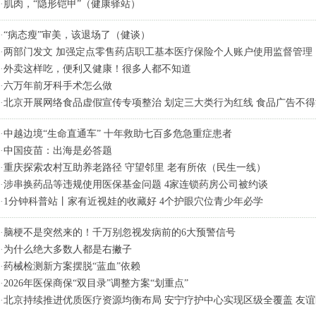
·
肌肉，“隐形铠甲”（健康驿站）
·
“病态瘦”审美，该退场了（健谈）
·
两部门发文 加强定点零售药店职工基本医疗保险个人账户使用监督管理
·
外卖这样吃，便利又健康！很多人都不知道
·
六万年前牙科手术怎么做
·
北京开展网络食品虚假宣传专项整治 划定三大类行为红线 食品广告不
·
中越边境“生命直通车” 十年救助七百多危急重症患者
·
中国疫苗：出海是必答题
·
重庆探索农村互助养老路径 守望邻里 老有所依（民生一线）
·
涉串换药品等违规使用医保基金问题 4家连锁药房公司被约谈
·
1分钟科普站丨家有近视娃的收藏好 4个护眼穴位青少年必学
·
脑梗不是突然来的！千万别忽视发病前的6大预警信号
·
为什么绝大多数人都是右撇子
·
药械检测新方案摆脱“蓝血”依赖
·
2026年医保商保“双目录”调整方案“划重点”
·
北京持续推进优质医疗资源均衡布局 安宁疗护中心实现区级全覆盖 友